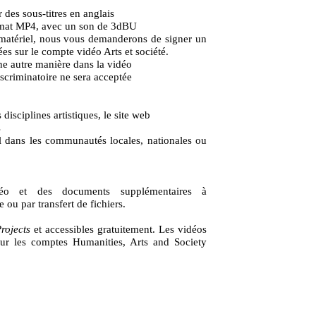
 des sous-titres en anglais
 format MP4, avec un son de 3dBU
tre matériel, nous vous demanderons de signer un
ées sur le compte vidéo Arts et société.
'une autre manière dans la vidéo
scriminatoire ne sera acceptée
isciplines artistiques, le site web
s
vail dans les communautés locales, nationales ou
déo et des documents supplémentaires à
ou par transfert de fichiers.
Projects
et accessibles gratuitement. Les vidéos
 sur les comptes Humanities, Arts and Society