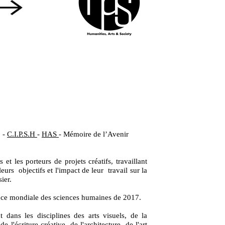
-
C.I.P.S.H
-
HAS
- Mémoire de l’Avenir
 et les porteurs de projets créatifs, travaillant
eurs objectifs et l'impact de leur travail sur la
ier.
rence mondiale des sciences humaines de 2017.
t dans les disciplines des arts visuels, de la
l'écriture créative, de l'architecture, de l'art